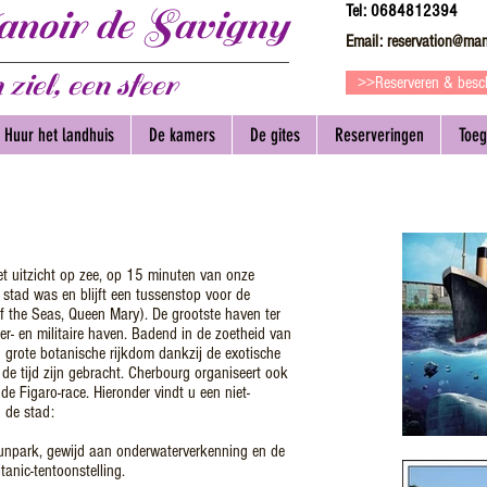
oir de Savigny
Tel: 0684812394
Email:
reservation@man
 ziel, een sfeer
>>Reserveren & besc
Huur het landhuis
De kamers
De gites
Reserveringen
Toe
et uitzicht op zee, op 15 minuten van onze
e stad was en blijft een tussenstop voor de
f the Seas, Queen Mary). De grootste haven ter
ier- en militaire haven. Badend in de zoetheid van
 grote botanische rijkdom dankzij de exotische
in de tijd zijn gebracht. Cherbourg organiseert ook
e Figaro-race. Hieronder vindt u een niet-
n de stad:
funpark, gewijd aan onderwaterverkenning en de
tanic-tentoonstelling.