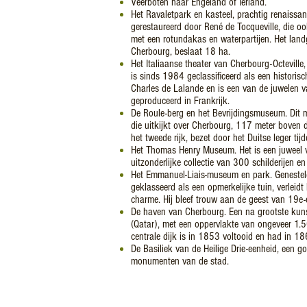
Veerboten naar Engeland of Ierland.
Het Ravaletpark en kasteel, prachtig renaissa
gerestaureerd door René de Tocqueville, die oo
met een rotundakas en waterpartijen. Het la
Cherbourg, beslaat 18 ha.
Het Italiaanse theater van Cherbourg-Octevill
is sinds 1984 geclassificeerd als een historis
Charles de Lalande en is een van de juwelen va
geproduceerd in Frankrijk.
De Roule-berg en het Bevrijdingsmuseum. Dit 
die uitkijkt over Cherbourg, 117 meter boven de
het tweede rijk, bezet door het Duitse leger ti
Het Thomas Henry Museum. Het is een juweel 
uitzonderlijke collectie van 300 schilderijen 
Het Emmanuel-Liais-museum en park. Genesteld 
geklasseerd als een opmerkelijke tuin, verleid
charme. Hij bleef trouw aan de geest van 19e-
De haven van Cherbourg. Een na grootste kuns
(Qatar), met een oppervlakte van ongeveer 1.
centrale dijk is in 1853 voltooid en had in 186
De Basiliek van de Heilige Drie-eenheid, een g
monumenten van de stad.