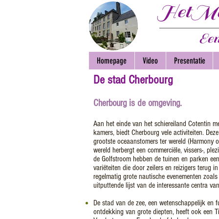
HetMan
Een
Homepage
Video
Presentatie
De stad Cherbourg
Cherbourg is de omgeving.
Aan het einde van het schiereiland Cotentin m
kamers, biedt Cherbourg vele activiteiten. Dez
grootste oceaanstomers ter wereld (Harmony o
wereld herbergt een commerciële, vissers-, plez
de Golfstroom hebben de tuinen en parken een
variëteiten die door zeilers en reizigers terug 
regelmatig grote nautische evenementen zoals d
uitputtende lijst van de interessante centra va
De stad van de zee, een wetenschappelijk en 
ontdekking van grote diepten, heeft ook een Ti