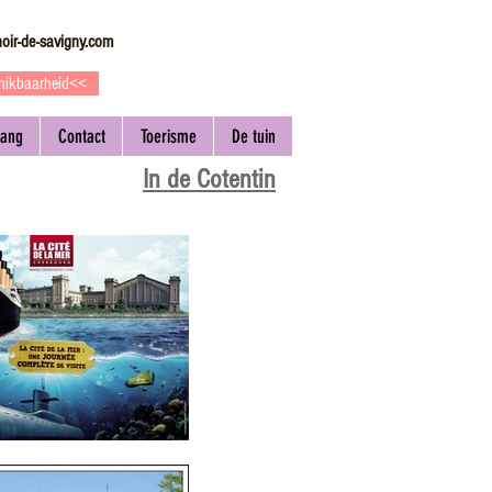
oir-de-savigny.com
hikbaarheid<<
gang
Contact
Toerisme
De tuin
In de Cotentin