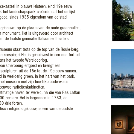
ncekasteel in blauwe leisteen, eind 19e eeuw
k het landschapspark creëerde dat het omlijst
ndgoed, sinds 1935 eigendom van de stad
e, gebouwd op de plaats van de oude graanhallen,
ch monument. Het is uitgevoerd door architect
n de laatste generatie Italiaanse theaters
museum staat trots op de top van de Roule-berg,
 zeespiegel.Het is gehuisvest in een oud fort uit
jdens het tweede Wereldoorlog.
van Cherbourg-erfgoed en brengt een
en sculpturen uit de 15e tot de 19e eeuw samen.
in weelderig groen, in het hart van het park,
t het museum met zijn heerlijke ouderwetse
eeuwse rariteitenkabinetten.
tmatige haven ter wereld, na die van Ras Laffan
500 hectare. Het is begonnen in 1783, de
0 drie forten.
otisch religieus gebouw, is een van de oudste